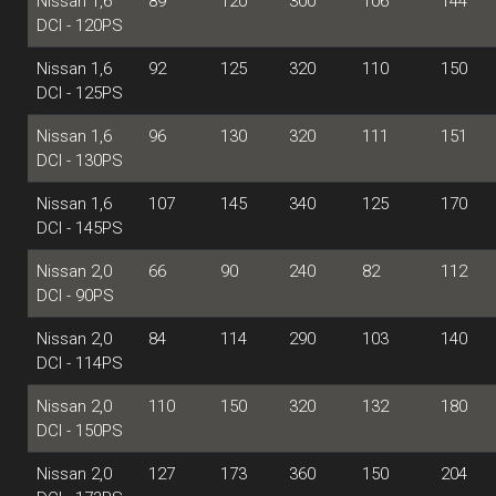
Nissan 1,6
89
120
300
106
144
DCI - 120PS
Nissan 1,6
92
125
320
110
150
DCI - 125PS
Nissan 1,6
96
130
320
111
151
DCI - 130PS
Nissan 1,6
107
145
340
125
170
DCI - 145PS
Nissan 2,0
66
90
240
82
112
DCI - 90PS
Nissan 2,0
84
114
290
103
140
DCI - 114PS
Nissan 2,0
110
150
320
132
180
DCI - 150PS
Nissan 2,0
127
173
360
150
204