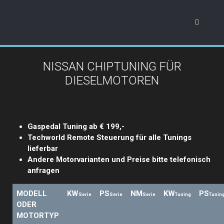
NISSAN CHIPTUNING FÜR
DIESELMOTOREN
Gaspedal Tuning ab € 199,-
Techworld Remote Steuerung für alle Tunings
lieferbar
Andere Motorvarianten und Preise bitte telefonisch
anfragen
MODELL
KW
PS
NM
KW
PS
Serie
Serie
Serie
Tuning
Tunin
ODER
MOTORTYP