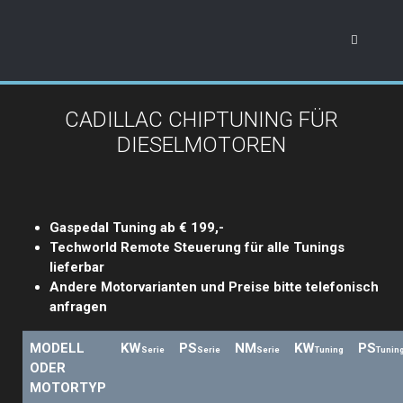
CADILLAC CHIPTUNING FÜR
DIESELMOTOREN
Gaspedal Tuning ab € 199,-
Techworld Remote Steuerung für alle Tunings
lieferbar
Andere Motorvarianten und Preise bitte telefonisch
anfragen
MODELL
KW
PS
NM
KW
PS
Serie
Serie
Serie
Tuning
Tunin
ODER
MOTORTYP