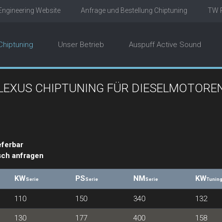
ngineering Website
Anfrage und Bestellung Chiptuning
TW R
Chiptuning
Unser Betrieb
Auspuff Active Sound
LEXUS CHIPTUNING FÜR DIESELMOTORE
eferbar
sch anfragen
KW
PS
NM
KW
Serie
Serie
Serie
Tunin
110
150
340
132
130
177
400
158