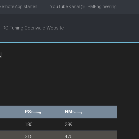
emote App starten
YouTube Kanal @TPMEngineering
RC Tuning Odenwald Website
N
PS
NM
g
Tuning
Tuning
180
389
215
470