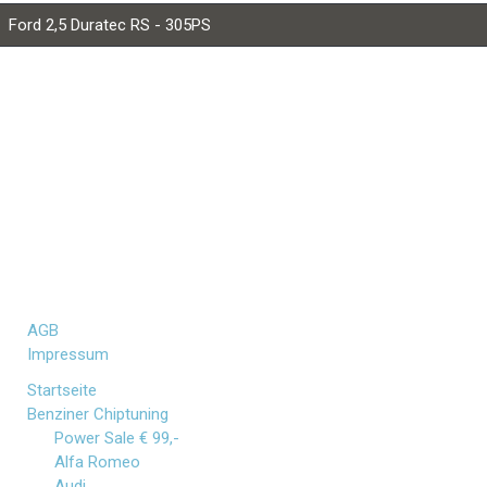
Ford 2,5 Duratec RS - 305PS
Ford 2,5 Duratec RS 500 - 350PS
Optimierte Leistung mit TECHWORLD Tuning - Leistungs- und Verbrauch
Laufleistung, Kraftstoffgüte, Ausstattung, Update- und Softwarestand d
Referenzwerte dar. Unsere Geräte und Software werden ohne Teilegutachten bz
AGB
Impressum
Startseite
Benziner Chiptuning
Power Sale € 99,-
Alfa Romeo
Audi