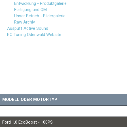
Entwicklung - Produktgalerie
Fertigung und QM
Unser Betrieb - Bildergalerie
Raw Archiv
Auspuff Active Sound
RC Tuning Odenwald Website
Ford Chiptuning für Be
Alle Tunings sind für Super Plus Kraftstoff ausgelegt
Gaspedal Tuning ab € 199,-
Techworld Remote Steuerung für alle Tunings lieferbar
Andere Motorvarianten und Preise bitte telefonisch anfrag
MODELL ODER MOTORTYP
Ford 1,0 EcoBoost - 85PS
Ford 1,0 EcoBoost - 100PS