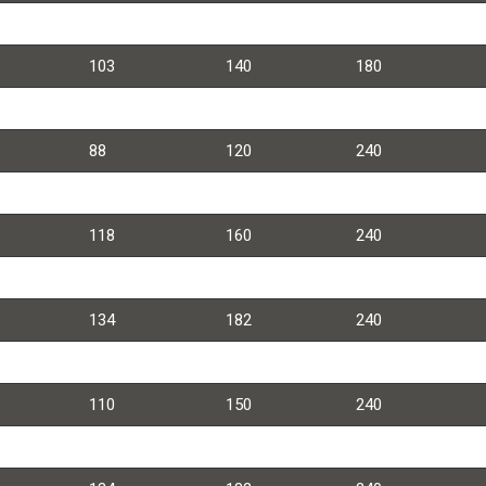
92
125
170
103
140
180
84
114
220
88
120
240
110
150
240
118
160
240
121
165
242
134
182
240
147
200
290
110
150
240
118
160
240