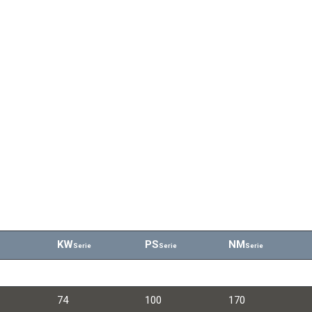
nzinmotoren
en
KW
PS
NM
Serie
Serie
Serie
63
85
170
74
100
170